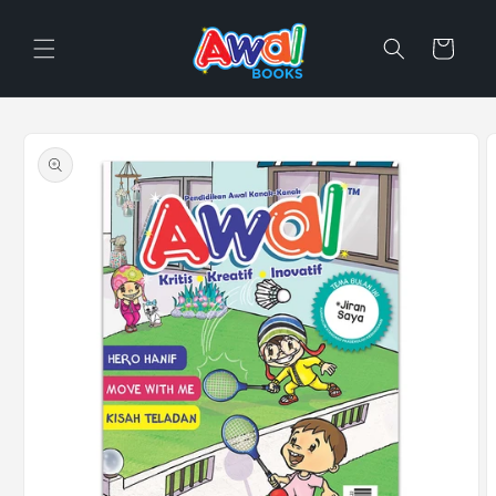
Skip to
content
Cart
Skip to
product
information