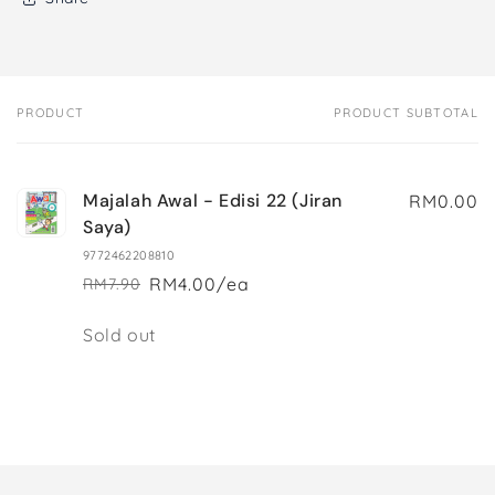
PRODUCT
PRODUCT SUBTOTAL
Your
cart
Majalah Awal - Edisi 22 (Jiran
RM0.00
Saya)
9772462208810
RM4.00/ea
RM7.90
Regular
Sale
price
price
Quantity
Sold out
Loading...