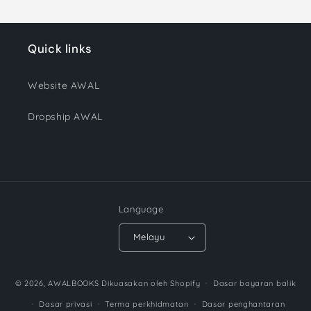
Quick links
Website AWAL
Dropship AWAL
Language
Melayu
Payment
© 2026,
AWALBOOKS
Dikuasakan oleh Shopify
Dasar bayaran balik
methods
Dasar privasi
Terma perkhidmatan
Dasar penghantaran