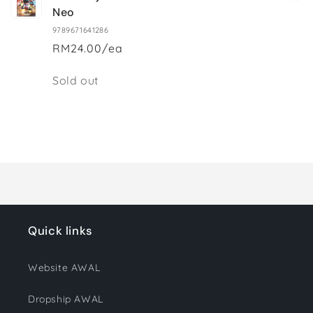
Neo
9789671641286
RM24.00/ea
Quantity
Sold out
Loading...
Quick links
Website AWAL
Dropship AWAL