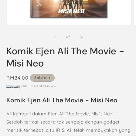
Open
O
media
m
1
2
of
1
/
5
in
i
modal
m
Komik Ejen Ali The Movie -
Misi Neo
Regular
RM24.00
Sold out
price
Shipping
calculated at checkout.
Komik Ejen Ali The Movie - Misi Neo
Ali kembali dalam Ejen Ali The Movie, Misi : Neo!
Setelah terikat secara tak sengaja dengan gadget
merisik terhebat iaitu IRIS, Ali telah membuktikan yang