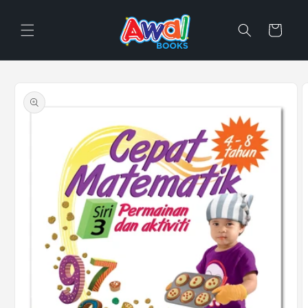
Skip to
content
Cart
Skip to
product
information