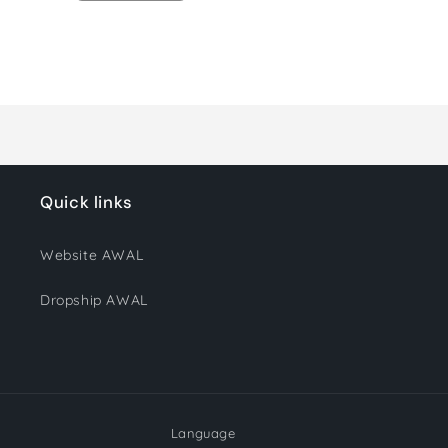
quantity
quantity
for
for
Default
Default
Title
Title
Loading...
Quick links
Website AWAL
Dropship AWAL
Language