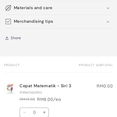
Materials and care
Merchandising tips
Share
PRODUCT
PRODUCT SUBTOTAL
Your
cart
Cepat Matematik - Siri 3
RM0.00
9789673620302
RM8.00/ea
RM19.90
Regular
Sale
price
price
Quantity
Decrease
Increase