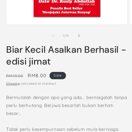
Open
O
media
m
1
2
of
1
/
11
in
i
modal
m
Biar Kecil Asalkan Berhasil -
edisi jimat
Regular
Sale
RM8.00
Sale
RM19.00
price
price
Shipping
calculated at checkout.
Bermulalah dengan apa yang ada... berniagalah tanpa
perlu berhutang. Berjiwa besarlah bukan berhati
besar...
Tidak perlu kesempurnaan sebelum mula berniaga.