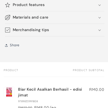
Product features
Materials and care
Merchandising tips
Share
PRODUCT
PRODUCT SUBTOTAL
Your
cart
Biar Kecil Asalkan Berhasil - edisi
RM0.00
jimat
9789833991808
RM8.00/ea
RM19.00