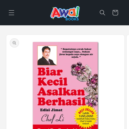
Skip to
content
Cart
Skip to
product
information