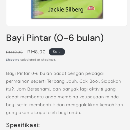
Open
media
Bayi Pintar (0-6 bulan)
1
in
modal
Regular
Sale
RM8.00
Sale
RM19.00
price
price
Shipping
calculated at checkout.
Bayi Pintar 0-6 bulan padat dengan pelbagai
permainan seperti Terbang Jauh, Cak Boo!, Siapakah
itu?, Jom Bersenam!, dan banyak lagi aktiviti yang
dapat membantu anda membina keupayaan minda
bayi serta membentuk dan menggalakkan kemahiran
yang akan dicapai oleh bayi anda.
Spesifikasi: