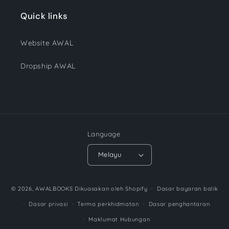
Quick links
Website AWAL
Dropship AWAL
Language
Melayu
Payment
© 2026,
AWALBOOKS
Dikuasakan oleh Shopify
Dasar bayaran balik
methods
Dasar privasi
Terma perkhidmatan
Dasar penghantaran
Maklumat Hubungan