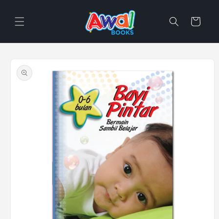
Skip to
content
Cart
Skip to
product
information