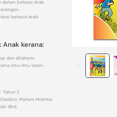
s dalam bahasa Arab.
karangan.
kasi bahasa Arab.
 Anak kerana:
Open
media
1
az dan difahami.
in
modal
ma ilmu-ilmu Islam.
h - Tahun 2
i Chaldun, Mahani Mokhtar
Sdn. Bhd.