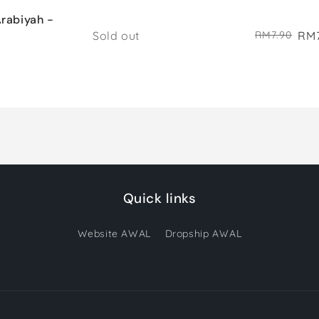
 Arabiyah -
Quantity
Sold out
RM7
RM7.90
Quick links
Website AWAL
Dropship AWAL