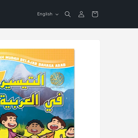
Log
L
Cart
English
in
a
n
g
u
a
g
e