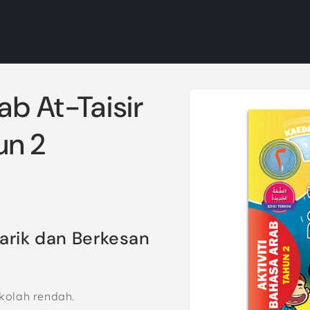
Skip to
rab At-Taisir
product
information
un 2
narik dan Berkesan
kolah rendah.